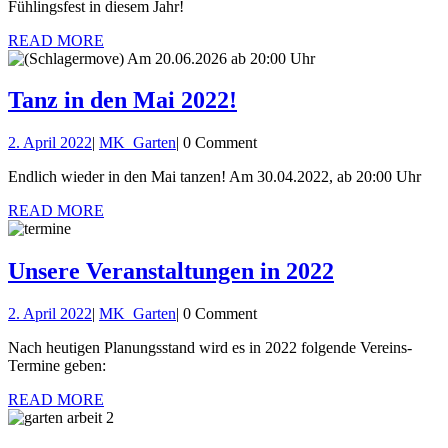
Fühlingsfest in diesem Jahr!
READ
READ MORE
MORE
Tanz
Tanz in den Mai 2022!
in
2.
MK_Garten
2. April 2022
|
MK_Garten
|
0 Comment
den
April
Mai
Endlich wieder in den Mai tanzen! Am 30.04.2022, ab 20:00 Uhr
2022
2022!
READ
READ MORE
MORE
Unsere
Unsere Veranstaltungen in 2022
Veranstalt
2.
MK_Garten
2. April 2022
|
MK_Garten
|
0 Comment
in
April
2022
Nach heutigen Planungsstand wird es in 2022 folgende Vereins-
2022
Termine geben:
READ
READ MORE
MORE