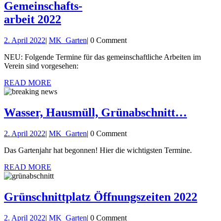
Gemeinschafts-
Gemeinschafts-
arbeit 2022
arbeit
2.
MK_Garten
2. April 2022
|
MK_Garten
|
0 Comment
2022
April
NEU: Folgende Termine für das gemeinschaftliche Arbeiten im
2022
Verein sind vorgesehen:
READ
READ MORE
MORE
Wasser
Wasser, Hausmüll, Grünabschnitt…
Hausm
2.
MK_Garten
2. April 2022
|
MK_Garten
|
0 Comment
Grüna
April
Das Gartenjahr hat begonnen! Hier die wichtigsten Termine.
2022
READ
READ MORE
MORE
Grün
Grünschnittplatz Öffnungszeiten 2022
Öffn
2.
MK_Garten
2. April 2022
|
MK_Garten
|
0 Comment