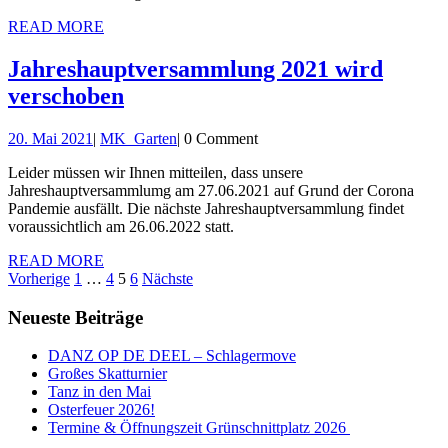
READ
READ MORE
MORE
Jahreshauptversammlung 2021 wird
Jahreshauptversammlung
verschoben
2021
20.
MK_Garten
20. Mai 2021
|
MK_Garten
|
0 Comment
wird
Mai
verschoben
Leider müssen wir Ihnen mitteilen, dass unsere
2021
Jahreshauptversammlumg am 27.06.2021 auf Grund der Corona
Pandemie ausfällt. Die nächste Jahreshauptversammlung findet
voraussichtlich am 26.06.2022 statt.
READ
READ MORE
Seitennummerierung
MORE
Vorherige
1
…
4
5
6
Nächste
der
Neueste Beiträge
Beiträge
DANZ OP DE DEEL – Schlagermove
Großes Skatturnier
Tanz in den Mai
Osterfeuer 2026!
Termine & Öffnungszeit Grünschnittplatz 2026