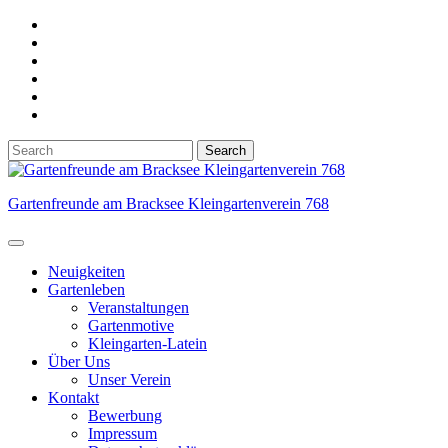
Skip
to
content
Search
for:
Gartenfreunde am Bracksee Kleingartenverein 768
Open
Button
Neuigkeiten
Gartenleben
Veranstaltungen
Gartenmotive
Kleingarten-Latein
Über Uns
Unser Verein
Kontakt
Bewerbung
Impressum