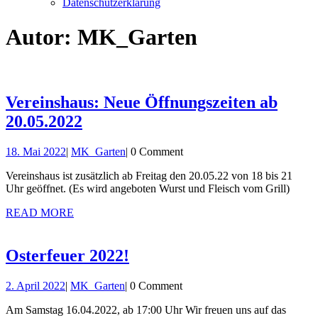
Datenschutzerklärung
Close
Autor:
MK_Garten
Button
Vereinshaus: Neue Öffnungszeiten ab
Vereinshaus:
20.05.2022
Neue
18.
MK_Garten
18. Mai 2022
|
MK_Garten
|
0 Comment
Öffnungszeiten
Mai
ab
Vereinshaus ist zusätzlich ab Freitag den 20.05.22 von 18 bis 21
2022
Uhr geöffnet. (Es wird angeboten Wurst und Fleisch vom Grill)
20.05.2022
READ
READ MORE
MORE
Osterfeuer
Osterfeuer 2022!
2022!
2.
MK_Garten
2. April 2022
|
MK_Garten
|
0 Comment
April
Am Samstag 16.04.2022, ab 17:00 Uhr Wir freuen uns auf das
2022