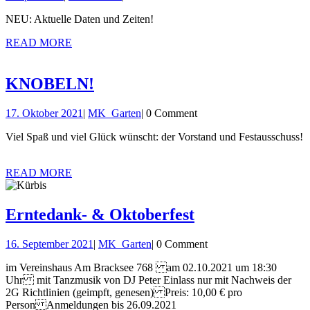
2022
April
NEU: Aktuelle Daten und Zeiten!
2022
READ
READ MORE
MORE
KNOBELN!
KNOBELN!
17.
MK_Garten
17. Oktober 2021
|
MK_Garten
|
0 Comment
Oktober
Viel Spaß und viel Glück wünscht: der Vorstand und Festausschuss!
2021
READ
READ MORE
MORE
Erntedank-
Erntedank- & Oktoberfest
&
16.
MK_Garten
16. September 2021
|
MK_Garten
|
0 Comment
Oktoberfest
September
im Vereinshaus Am Bracksee 768 am 02.10.2021 um 18:30
2021
Uhr mit Tanzmusik von DJ Peter Einlass nur mit Nachweis der
2G Richtlinien (geimpft, genesen) Preis: 10,00 € pro
Person Anmeldungen bis 26.09.2021