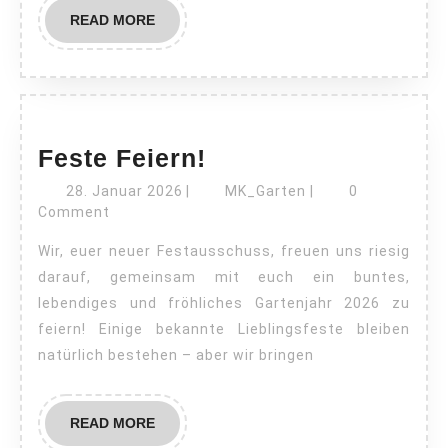
READ
READ MORE
MORE
Feste
Feste Feiern!
Feiern!
28.
MK_Garten
28. Januar 2026
|
MK_Garten
|
0
Januar
Comment
2026
Wir, euer neuer Festausschuss, freuen uns riesig
darauf, gemeinsam mit euch ein buntes,
lebendiges und fröhliches Gartenjahr 2026 zu
feiern! Einige bekannte Lieblingsfeste bleiben
natürlich bestehen – aber wir bringen
READ
READ MORE
MORE