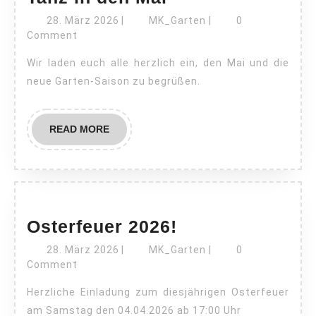
in
28.
MK_Garten
28. März 2026
|
MK_Garten
|
0
März
den
Comment
2026
Mai
Wir laden euch alle herzlich ein, den Mai und die
neue Garten-Saison zu begrüßen.
READ
READ MORE
MORE
Osterfeuer
Osterfeuer 2026!
2026!
28.
MK_Garten
28. März 2026
|
MK_Garten
|
0
März
Comment
2026
Herzliche Einladung zum diesjährigen Osterfeuer
am Samstag den 04.04.2026 ab 17:00 Uhr