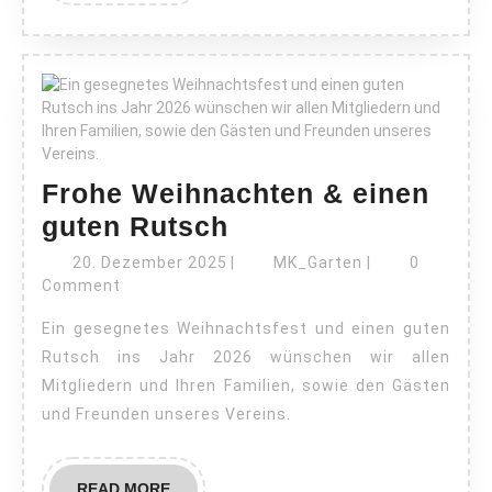
Frohe Weihnachten & einen
Frohe
guten Rutsch
Weihnachten
20.
MK_Garten
20. Dezember 2025
|
MK_Garten
|
0
Dezember
&
Comment
2025
einen
Ein gesegnetes Weihnachtsfest und einen guten
guten
Rutsch ins Jahr 2026 wünschen wir allen
Rutsch
Mitgliedern und Ihren Familien, sowie den Gästen
und Freunden unseres Vereins.
READ
READ MORE