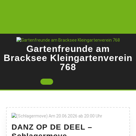
Skip
to
content
Gartenfreunde am
Bracksee Kleingartenverein
768
Open
Button
DANZ OP DE DEEL –
DANZ OP DE
Schlagermove