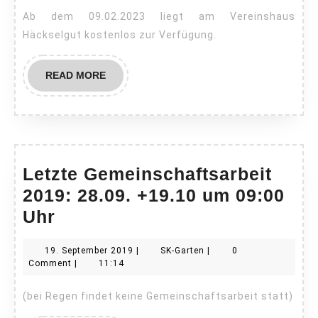
Ab dem 09.02.2023 liegt am Vereinshaus
Häckselgut kostenlos zur Verfügung.
READ
READ MORE
MORE
Letzte Gemeinschaftsarbeit
2019: 28.09. +19.10 um 09:00
Letzte
Uhr
Gemeinschaftsarbeit
19.
SK-
19. September 2019
|
SK-Garten
|
0
2019:
September
Garten
Comment
|
11:14
28.09.
2019
(bei Regen findet keine Gemeinschaftsarbeit statt)
+19.10