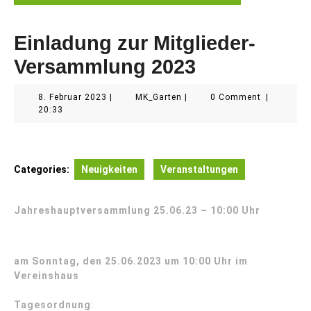
Einladung zur Mitglieder-
Versammlung 2023
8.
MK_Garten
8. Februar 2023
|
MK_Garten
|
0 Comment
|
Februar
20:33
2023
Categories:
Neuigkeiten
Veranstaltungen
Jahreshauptversammlung 25.06.23 – 10:00 Uhr
am Sonntag, den 25.06.2023 um 10:00 Uhr im
Vereinshaus
Tagesordnung
: