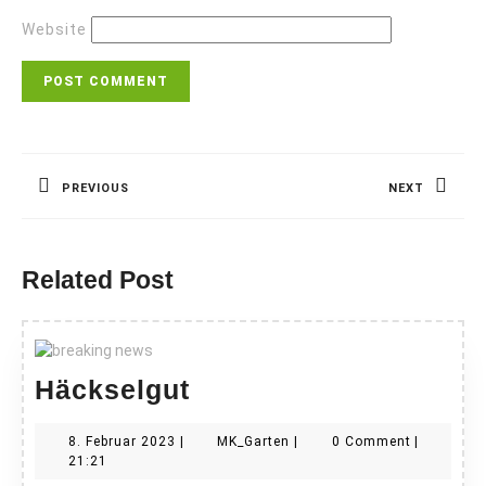
Website
Beitragsnavigation
PREVIOUS
NEXT
Previous
Next
post:
post:
Related Post
Häckselgut
Häckselgut
8.
MK_Garten
8. Februar 2023
|
MK_Garten
|
0 Comment
|
Februar
21:21
2023