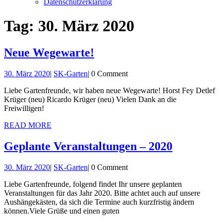
Datenschutzerklärung
Close
Tag:
30. März 2020
Button
Neue
Neue Wegewarte!
Wegewarte!
30.
SK-
30. März 2020
|
SK-Garten
|
0 Comment
März
Garten
Liebe Gartenfreunde, wir haben neue Wegewarte! Horst Fey Detlef
2020
Krüger (neu) Ricardo Krüger (neu) Vielen Dank an die
Freiwilligen!
READ
READ MORE
MORE
Geplante
Geplante Veranstaltungen – 2020
Veranstal
30.
SK-
30. März 2020
|
SK-Garten
|
0 Comment
–
März
Garten
2020
Liebe Gartenfreunde, folgend findet Ihr unsere geplanten
2020
Veranstaltungen für das Jahr 2020. Bitte achtet auch auf unsere
Aushängekästen, da sich die Termine auch kurzfristig ändern
können.Viele Grüße und einen guten