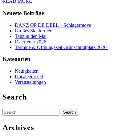
(in
READ
READ MORE
MORE
blau)
Neueste Beiträge
DANZ OP DE DEEL – Schlagermove
Großes Skatturnier
Tanz in den Mai
Osterfeuer 2026!
Termine & Öffnungszeit Grünschnittplatz 2026
Kategorien
Neuigkeiten
Uncategorized
Veranstaltungen
Search
Search
for:
Archives