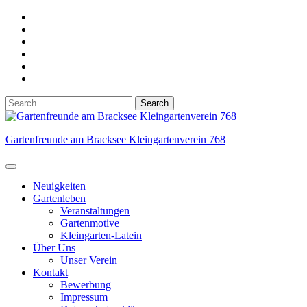
Skip
to
content
Search
for:
Gartenfreunde am Bracksee Kleingartenverein 768
Open
Button
Neuigkeiten
Gartenleben
Veranstaltungen
Gartenmotive
Kleingarten-Latein
Über Uns
Unser Verein
Kontakt
Bewerbung
Impressum