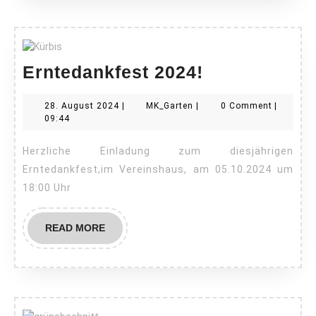
Erntedankfe
Erntedankfest 2024!
2024!
28.
MK_Garten
28. August 2024
|
MK_Garten
|
0 Comment
|
August
09:44
2024
Herzliche Einladung zum diesjährigen
Erntedankfest,im Vereinshaus, am 05.10.2024 um
18:00 Uhr
READ
READ MORE
MORE