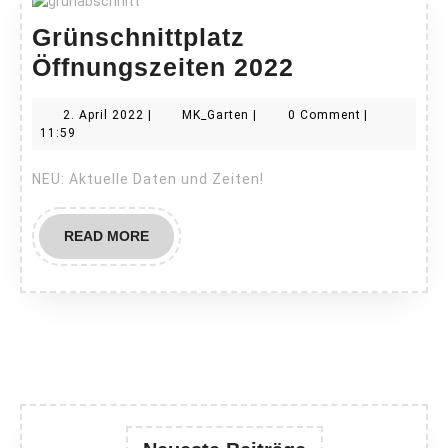
Grünschnittplatz
Grünschnitt
Öffnungszeiten 2022
Öffnungszei
2.
MK_Garten
2. April 2022
|
MK_Garten
|
0 Comment
|
2022
April
11:59
2022
NEU: Aktuelle Daten und Zeiten!
READ
READ MORE
MORE