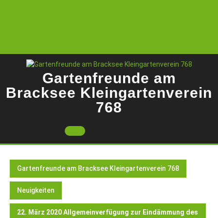
Skip
to
content
Gartenfreunde am
Bracksee Kleingartenverein
768
Open
Button
Gartenfreunde am Bracksee Kleingartenverein 768
Neuigkeiten
22. März 2020 Allgemeinverfügung zur Eindämmung des