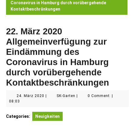
Coronavirus in Hamburg durch vorübergehende
Kontaktbeschränkungen
22. März 2020
Allgemeinverfügung zur
Eindämmung des
Coronavirus in Hamburg
durch vorübergehende
Kontaktbeschränkungen
24.
SK-
24. März 2020
|
SK-Garten
|
0 Comment
|
März
Garten
08:03
2020
Categories:
Neuigkeiten