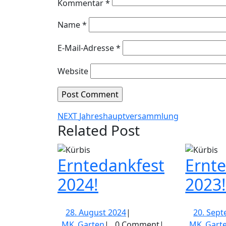
Kommentar
*
Name
*
E-Mail-Adresse
*
Website
Beitragsnavigation
Next
NEXT
Jahreshauptversammlung
Related Post
post:
Erntedankfest
Ernt
Erntedankfest
2024!
2023
2024!
28.
28. August 2024
|
20. Sep
MK_Garten
August
MK_Garten
|
0 Comment
|
MK_Gart