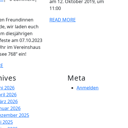
am 12. Oktober 2019, um
2023
11:00
READ
READ MORE
MORE
e, wir laden euch
um diesjährigen
feste am 07.10.2023
Uhr im Vereinshaus
ee 768“ ein!
READ
RE
MORE
hives
Meta
ni 2026
Anmelden
ril 2026
ärz 2026
nuar 2026
ezember 2025
li 2025