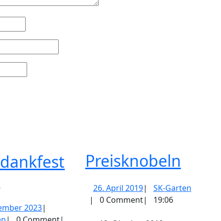
Preis
Preisknobeln
edankfest
Erntedankfest
!
26.
SK-
26. April 2019
|
SK-Garten
2023!
April
Garten
|
0 Comment
|
19:06
20.
tember 2023
|
2019
MK_Garten
September
en
|
0 Comment
|