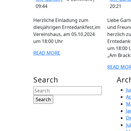
2024
09:44
20:21
Herzliche Einladung zum
Liebe Garten Freundinnen
diesjährigen Erntedankfest,im
und Freund
Vereinshaus, am 05.10.2024
herzlich z
um 18:00 Uhr
Erntedank
um 18:00 
READ
READ MORE
„Am Bracks
MORE
READ MO
Search
Arc
Search
Ju
for:
Ap
M
Ja
D
Ju