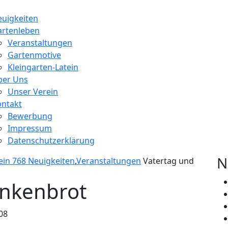
uigkeiten
on
artenleben
Veranstaltungen
Gartenmotive
Kleingarten-Latein
ber Uns
Unser Verein
ontakt
Bewerbung
Impressum
Datenschutzerklärung
N
ein 768
Neuigkeiten
,
Veranstaltungen
Vatertag und
n
inkenbrot
08