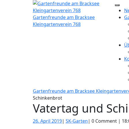
Skip
Open
to
Ne
Butt
content
Gartenfreunde am Bracksee
G
Kleingartenverein 768
Ü
K
Close
Gartenfreunde am Bracksee Kleingartenver
Butto
Schinkenbrot
Vatertag und Sch
26.
SK-
26. April 2019
|
SK-Garten
|
0 Comment
|
18:
April
Garten