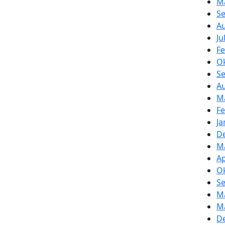
M
S
A
Ju
Fe
O
S
A
Ma
Fe
Ja
D
Ma
Ap
O
S
Ma
M
D